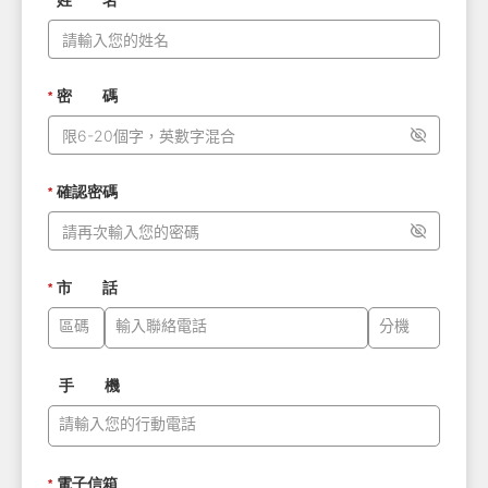
姓 名
*
密 碼
*
確認密碼
*
市 話
*
手 機
電子信箱
*