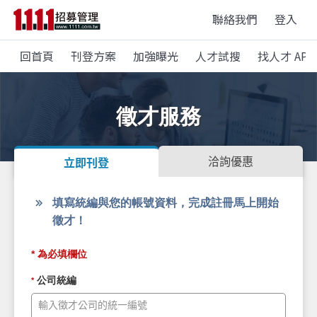
聯絡我們
登入
回首頁
刊登方案
加強曝光
人才試搜
找人才 APP
徵才服務
洽詢優惠
立即刊登
填寫統編與您的帳號資料，完成註冊馬上開始
徵才！
* 為必填欄位
公司統編
*