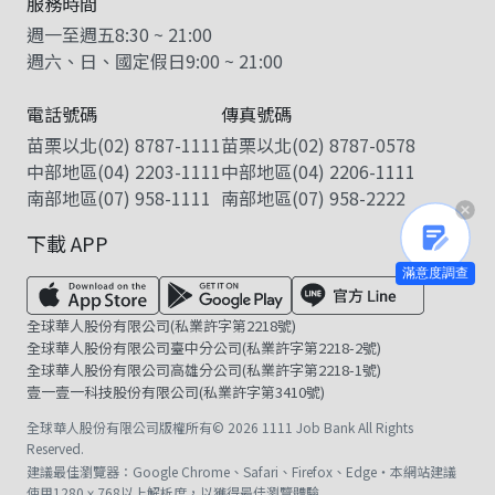
服務時間
週一至週五
8:30
~
21:00
週六、日、國定假日
9:00
~
21:00
電話號碼
傳真號碼
苗栗以北
(02) 8787-1111
苗栗以北
(02) 8787-0578
中部地區
(04) 2203-1111
中部地區
(04) 2206-1111
南部地區
(07) 958-1111
南部地區
(07) 958-2222
下載 APP
滿意度調查
全球華人股份有限公司(私業許字第2218號)
全球華人股份有限公司臺中分公司(私業許字第2218-2號)
全球華人股份有限公司高雄分公司(私業許字第2218-1號)
壹一壹一科技股份有限公司(私業許字第3410號)
全球華人股份有限公司版權所有© 2026 1111 Job Bank All Rights
Reserved.
建議最佳瀏覽器：Google Chrome、Safari、Firefox、Edge・本網站建議
使用1280ｘ768以上解析度，以獲得最佳瀏覽體驗