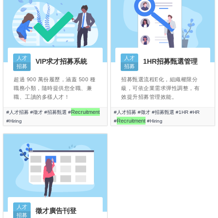
人才
人才
VIP求才招募系統
1HR招募甄選管理
招募
招募
超過 900 萬份履歷，涵蓋 500 種
招募甄選流程E化，組織權限分
職務小類，隨時提供您全職、兼
級，可依企業需求彈性調整，有
職、工讀的多樣人才！
效提升招募管理效能。
Recruitment
#人才招募
#徵才
#招募甄選
#
#人才招募
#徵才
#招募甄選
#1HR
#HR
Recruitment
#Hiring
#
#Hiring
人才
徵才廣告刊登
招募